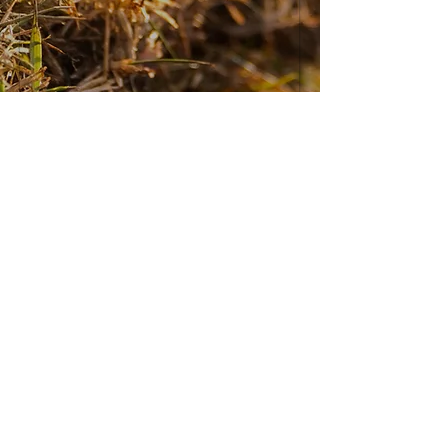
Endereço:
Ligue:
Rua Major Fernando
(11) 4035-0345
Valle, 815
(11) 99864-4933
Vila Mota
CEP
12903-000
-
Bragança Paulista SP
Redes Sociais: